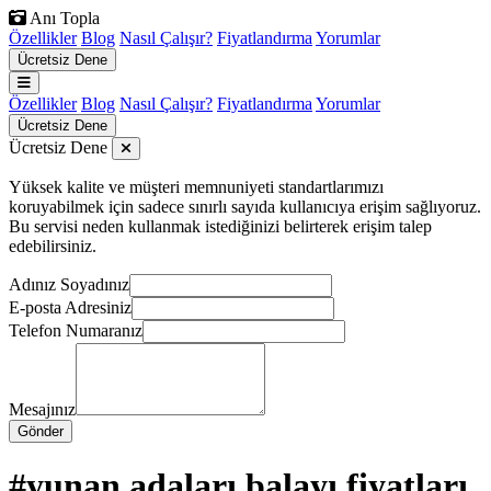
Anı Topla
Özellikler
Blog
Nasıl Çalışır?
Fiyatlandırma
Yorumlar
Ücretsiz Dene
Özellikler
Blog
Nasıl Çalışır?
Fiyatlandırma
Yorumlar
Ücretsiz Dene
Ücretsiz Dene
Yüksek kalite ve müşteri memnuniyeti standartlarımızı
koruyabilmek için sadece sınırlı sayıda kullanıcıya erişim sağlıyoruz.
Bu servisi neden kullanmak istediğinizi belirterek erişim talep
edebilirsiniz.
Adınız Soyadınız
E-posta Adresiniz
Telefon Numaranız
Mesajınız
Gönder
#yunan adaları balayı fiyatları