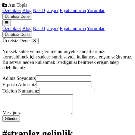
Anı Topla
Özellikler
Blog
Nasıl Çalışır?
Fiyatlandırma
Yorumlar
Ücretsiz Dene
Özellikler
Blog
Nasıl Çalışır?
Fiyatlandırma
Yorumlar
Ücretsiz Dene
Ücretsiz Dene
Yüksek kalite ve müşteri memnuniyeti standartlarımızı
koruyabilmek için sadece sınırlı sayıda kullanıcıya erişim sağlıyoruz.
Bu servisi neden kullanmak istediğinizi belirterek erişim talep
edebilirsiniz.
Adınız Soyadınız
E-posta Adresiniz
Telefon Numaranız
Mesajınız
Gönder
#straplez gelinlik