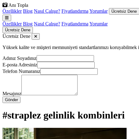
Anı Topla
Özellikler
Blog
Nasıl Çalışır?
Fiyatlandırma
Yorumlar
Ücretsiz Dene
Özellikler
Blog
Nasıl Çalışır?
Fiyatlandırma
Yorumlar
Ücretsiz Dene
Ücretsiz Dene
Yüksek kalite ve müşteri memnuniyeti standartlarımızı koruyabilmek için
Adınız Soyadınız
E-posta Adresiniz
Telefon Numaranız
Mesajınız
Gönder
#straplez gelinlik kombinleri