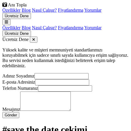
Anı Topla
Özellikler
Blog
Nasıl Çalışır?
Fiyatlandırma
Yorumlar
Ücretsiz Dene
Özellikler
Blog
Nasıl Çalışır?
Fiyatlandırma
Yorumlar
Ücretsiz Dene
Ücretsiz Dene
Yüksek kalite ve müşteri memnuniyeti standartlarımızı
koruyabilmek için sadece sınırlı sayıda kullanıcıya erişim sağlıyoruz.
Bu servisi neden kullanmak istediğinizi belirterek erişim talep
edebilirsiniz.
Adınız Soyadınız
E-posta Adresiniz
Telefon Numaranız
Mesajınız
Gönder
#save the date çekimi