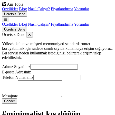
Anı Topla
Özellikler
Blog
Nasıl Çalışır?
Fiyatlandırma
Yorumlar
Ücretsiz Dene
Özellikler
Blog
Nasıl Çalışır?
Fiyatlandırma
Yorumlar
Ücretsiz Dene
Ücretsiz Dene
Yüksek kalite ve müşteri memnuniyeti standartlarımızı
koruyabilmek için sadece sınırlı sayıda kullanıcıya erişim sağlıyoruz.
Bu servisi neden kullanmak istediğinizi belirterek erişim talep
edebilirsiniz.
Adınız Soyadınız
E-posta Adresiniz
Telefon Numaranız
Mesajınız
Gönder
#minimalist kış düğün