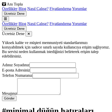
Anı Topla
Özellikler
Blog
Nasıl Çalışır?
Fiyatlandırma
Yorumlar
Ücretsiz Dene
Özellikler
Blog
Nasıl Çalışır?
Fiyatlandırma
Yorumlar
Ücretsiz Dene
Ücretsiz Dene
Yüksek kalite ve müşteri memnuniyeti standartlarımızı
koruyabilmek için sadece sınırlı sayıda kullanıcıya erişim sağlıyoruz.
Bu servisi neden kullanmak istediğinizi belirterek erişim talep
edebilirsiniz.
Adınız Soyadınız
E-posta Adresiniz
Telefon Numaranız
Mesajınız
Gönder
#minimal düğün hatıraları