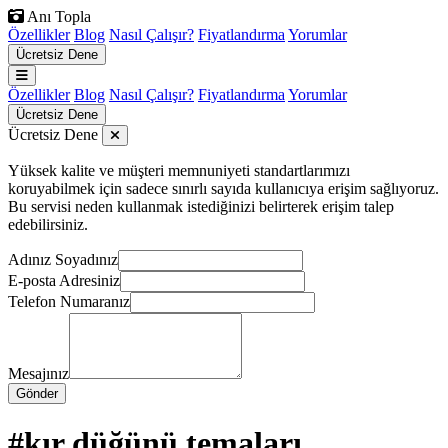
Anı Topla
Özellikler
Blog
Nasıl Çalışır?
Fiyatlandırma
Yorumlar
Ücretsiz Dene
Özellikler
Blog
Nasıl Çalışır?
Fiyatlandırma
Yorumlar
Ücretsiz Dene
Ücretsiz Dene
Yüksek kalite ve müşteri memnuniyeti standartlarımızı
koruyabilmek için sadece sınırlı sayıda kullanıcıya erişim sağlıyoruz.
Bu servisi neden kullanmak istediğinizi belirterek erişim talep
edebilirsiniz.
Adınız Soyadınız
E-posta Adresiniz
Telefon Numaranız
Mesajınız
Gönder
#kır düğünü temaları