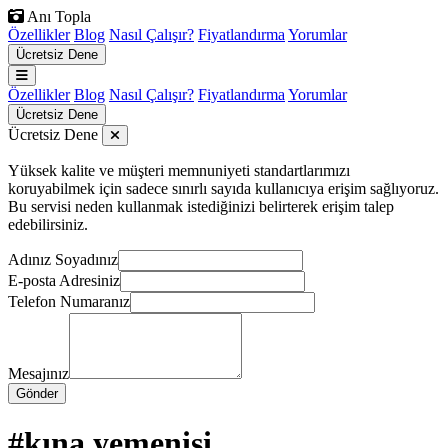
Anı Topla
Özellikler
Blog
Nasıl Çalışır?
Fiyatlandırma
Yorumlar
Ücretsiz Dene
Özellikler
Blog
Nasıl Çalışır?
Fiyatlandırma
Yorumlar
Ücretsiz Dene
Ücretsiz Dene
Yüksek kalite ve müşteri memnuniyeti standartlarımızı
koruyabilmek için sadece sınırlı sayıda kullanıcıya erişim sağlıyoruz.
Bu servisi neden kullanmak istediğinizi belirterek erişim talep
edebilirsiniz.
Adınız Soyadınız
E-posta Adresiniz
Telefon Numaranız
Mesajınız
Gönder
#kına yemenisi