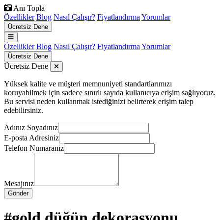
Anı Topla
Özellikler
Blog
Nasıl Çalışır?
Fiyatlandırma
Yorumlar
Ücretsiz Dene
Özellikler
Blog
Nasıl Çalışır?
Fiyatlandırma
Yorumlar
Ücretsiz Dene
Ücretsiz Dene
Yüksek kalite ve müşteri memnuniyeti standartlarımızı
koruyabilmek için sadece sınırlı sayıda kullanıcıya erişim sağlıyoruz.
Bu servisi neden kullanmak istediğinizi belirterek erişim talep
edebilirsiniz.
Adınız Soyadınız
E-posta Adresiniz
Telefon Numaranız
Mesajınız
Gönder
#gold düğün dekorasyonu