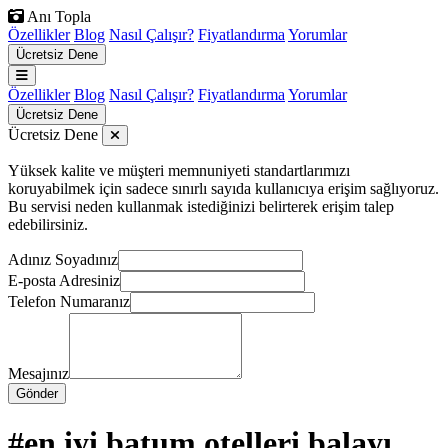
Anı Topla
Özellikler
Blog
Nasıl Çalışır?
Fiyatlandırma
Yorumlar
Ücretsiz Dene
Özellikler
Blog
Nasıl Çalışır?
Fiyatlandırma
Yorumlar
Ücretsiz Dene
Ücretsiz Dene
Yüksek kalite ve müşteri memnuniyeti standartlarımızı
koruyabilmek için sadece sınırlı sayıda kullanıcıya erişim sağlıyoruz.
Bu servisi neden kullanmak istediğinizi belirterek erişim talep
edebilirsiniz.
Adınız Soyadınız
E-posta Adresiniz
Telefon Numaranız
Mesajınız
Gönder
#en iyi batum otelleri balayı