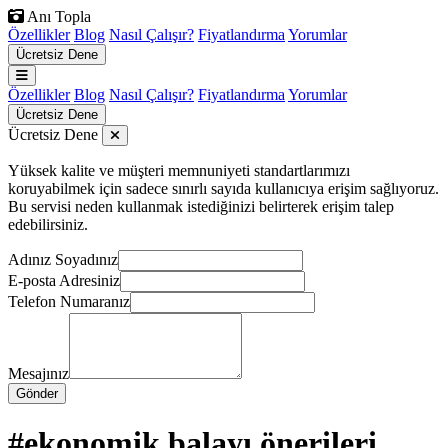
Anı Topla
Özellikler
Blog
Nasıl Çalışır?
Fiyatlandırma
Yorumlar
Ücretsiz Dene
Özellikler
Blog
Nasıl Çalışır?
Fiyatlandırma
Yorumlar
Ücretsiz Dene
Ücretsiz Dene
Yüksek kalite ve müşteri memnuniyeti standartlarımızı
koruyabilmek için sadece sınırlı sayıda kullanıcıya erişim sağlıyoruz.
Bu servisi neden kullanmak istediğinizi belirterek erişim talep
edebilirsiniz.
Adınız Soyadınız
E-posta Adresiniz
Telefon Numaranız
Mesajınız
Gönder
#ekonomik balayı önerileri