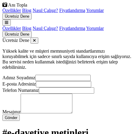
Anı Topla
Özellikler
Blog
Nasıl Çalışır?
Fiyatlandırma
Yorumlar
Ücretsiz Dene
Özellikler
Blog
Nasıl Çalışır?
Fiyatlandırma
Yorumlar
Ücretsiz Dene
Ücretsiz Dene
Yüksek kalite ve müşteri memnuniyeti standartlarımızı
koruyabilmek için sadece sınırlı sayıda kullanıcıya erişim sağlıyoruz.
Bu servisi neden kullanmak istediğinizi belirterek erişim talep
edebilirsiniz.
Adınız Soyadınız
E-posta Adresiniz
Telefon Numaranız
Mesajınız
Gönder
#e-davetiye metinleri