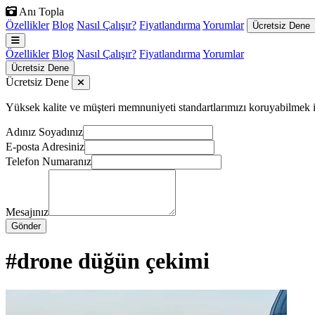
Anı Topla
Özellikler
Blog
Nasıl Çalışır?
Fiyatlandırma
Yorumlar
Ücretsiz Dene
Özellikler
Blog
Nasıl Çalışır?
Fiyatlandırma
Yorumlar
Ücretsiz Dene
Ücretsiz Dene
Yüksek kalite ve müşteri memnuniyeti standartlarımızı koruyabilmek için
Adınız Soyadınız
E-posta Adresiniz
Telefon Numaranız
Mesajınız
Gönder
#drone düğün çekimi