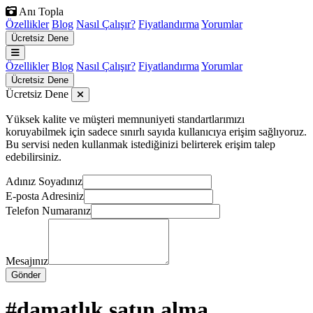
Anı Topla
Özellikler
Blog
Nasıl Çalışır?
Fiyatlandırma
Yorumlar
Ücretsiz Dene
Özellikler
Blog
Nasıl Çalışır?
Fiyatlandırma
Yorumlar
Ücretsiz Dene
Ücretsiz Dene
Yüksek kalite ve müşteri memnuniyeti standartlarımızı
koruyabilmek için sadece sınırlı sayıda kullanıcıya erişim sağlıyoruz.
Bu servisi neden kullanmak istediğinizi belirterek erişim talep
edebilirsiniz.
Adınız Soyadınız
E-posta Adresiniz
Telefon Numaranız
Mesajınız
Gönder
#damatlık satın alma