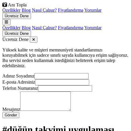
Anı Topla
Özellikler
Blog
Nasıl Çalışır?
Fiyatlandırma
Yorumlar
Ücretsiz Dene
Özellikler
Blog
Nasıl Çalışır?
Fiyatlandırma
Yorumlar
Ücretsiz Dene
Ücretsiz Dene
Yüksek kalite ve müşteri memnuniyeti standartlarımızı
koruyabilmek için sadece sınırlı sayıda kullanıcıya erişim sağlıyoruz.
Bu servisi neden kullanmak istediğinizi belirterek erişim talep
edebilirsiniz.
Adınız Soyadınız
E-posta Adresiniz
Telefon Numaranız
Mesajınız
Gönder
#düğün takvimi uygulaması