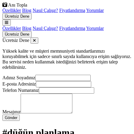
Anı Topla
Özellikler
Blog
Nasıl Çalışır?
Fiyatlandırma
Yorumlar
Ücretsiz Dene
Özellikler
Blog
Nasıl Çalışır?
Fiyatlandırma
Yorumlar
Ücretsiz Dene
Ücretsiz Dene
Yüksek kalite ve müşteri memnuniyeti standartlarımızı
koruyabilmek için sadece sınırlı sayıda kullanıcıya erişim sağlıyoruz.
Bu servisi neden kullanmak istediğinizi belirterek erişim talep
edebilirsiniz.
Adınız Soyadınız
E-posta Adresiniz
Telefon Numaranız
Mesajınız
Gönder
#düğün planlama