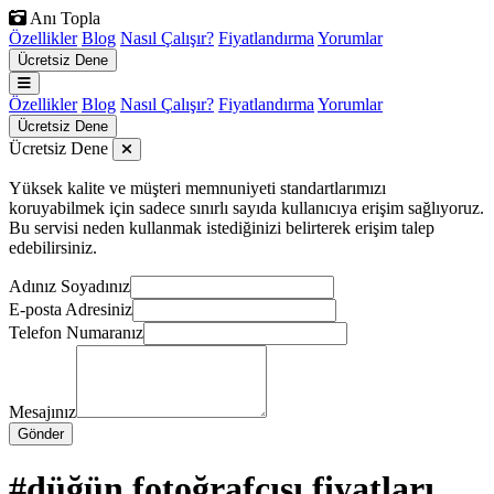
Anı Topla
Özellikler
Blog
Nasıl Çalışır?
Fiyatlandırma
Yorumlar
Ücretsiz Dene
Özellikler
Blog
Nasıl Çalışır?
Fiyatlandırma
Yorumlar
Ücretsiz Dene
Ücretsiz Dene
Yüksek kalite ve müşteri memnuniyeti standartlarımızı
koruyabilmek için sadece sınırlı sayıda kullanıcıya erişim sağlıyoruz.
Bu servisi neden kullanmak istediğinizi belirterek erişim talep
edebilirsiniz.
Adınız Soyadınız
E-posta Adresiniz
Telefon Numaranız
Mesajınız
Gönder
#düğün fotoğrafçısı fiyatları