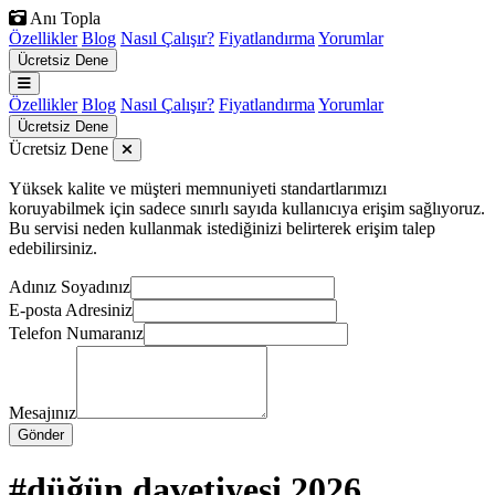
Anı Topla
Özellikler
Blog
Nasıl Çalışır?
Fiyatlandırma
Yorumlar
Ücretsiz Dene
Özellikler
Blog
Nasıl Çalışır?
Fiyatlandırma
Yorumlar
Ücretsiz Dene
Ücretsiz Dene
Yüksek kalite ve müşteri memnuniyeti standartlarımızı
koruyabilmek için sadece sınırlı sayıda kullanıcıya erişim sağlıyoruz.
Bu servisi neden kullanmak istediğinizi belirterek erişim talep
edebilirsiniz.
Adınız Soyadınız
E-posta Adresiniz
Telefon Numaranız
Mesajınız
Gönder
#düğün davetiyesi 2026