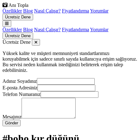
Anı Topla
Özellikler
Blog
Nasıl Çalışır?
Fiyatlandırma
Yorumlar
Ücretsiz Dene
Özellikler
Blog
Nasıl Çalışır?
Fiyatlandırma
Yorumlar
Ücretsiz Dene
Ücretsiz Dene
Yüksek kalite ve müşteri memnuniyeti standartlarımızı
koruyabilmek için sadece sınırlı sayıda kullanıcıya erişim sağlıyoruz.
Bu servisi neden kullanmak istediğinizi belirterek erişim talep
edebilirsiniz.
Adınız Soyadınız
E-posta Adresiniz
Telefon Numaranız
Mesajınız
Gönder
#boho kır düğünü