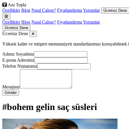
Anı Topla
Özellikler
Blog
Nasıl Çalışır?
Fiyatlandırma
Yorumlar
Ücretsiz Dene
Özellikler
Blog
Nasıl Çalışır?
Fiyatlandırma
Yorumlar
Ücretsiz Dene
Ücretsiz Dene
Yüksek kalite ve müşteri memnuniyeti standartlarımızı koruyabilmek için
Adınız Soyadınız
E-posta Adresiniz
Telefon Numaranız
Mesajınız
Gönder
#bohem gelin saç süsleri