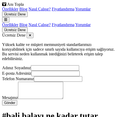
Anı Topla
Özellikler
Blog
Nasıl Çalışır?
Fiyatlandırma
Yorumlar
Ücretsiz Dene
Özellikler
Blog
Nasıl Çalışır?
Fiyatlandırma
Yorumlar
Ücretsiz Dene
Ücretsiz Dene
Yüksek kalite ve müşteri memnuniyeti standartlarımızı
koruyabilmek için sadece sınırlı sayıda kullanıcıya erişim sağlıyoruz.
Bu servisi neden kullanmak istediğinizi belirterek erişim talep
edebilirsiniz.
Adınız Soyadınız
E-posta Adresiniz
Telefon Numaranız
Mesajınız
Gönder
#bali balayı ne kadar tutar