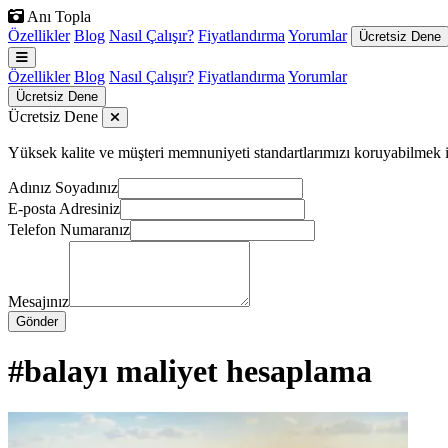
Anı Topla
Özellikler
Blog
Nasıl Çalışır?
Fiyatlandırma
Yorumlar
Ücretsiz Dene
Özellikler
Blog
Nasıl Çalışır?
Fiyatlandırma
Yorumlar
Ücretsiz Dene
Ücretsiz Dene
Yüksek kalite ve müşteri memnuniyeti standartlarımızı koruyabilmek için
Adınız Soyadınız
E-posta Adresiniz
Telefon Numaranız
Mesajınız
Gönder
#balayı maliyet hesaplama