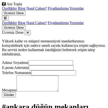
Anı Topla
Özellikler
Blog
Nasıl Çalışır?
Fiyatlandırma
Yorumlar
Ücretsiz Dene
Özellikler
Blog
Nasıl Çalışır?
Fiyatlandırma
Yorumlar
Ücretsiz Dene
Ücretsiz Dene
Yüksek kalite ve müşteri memnuniyeti standartlarımızı
koruyabilmek için sadece sınırlı sayıda kullanıcıya erişim sağlıyoruz.
Bu servisi neden kullanmak istediğinizi belirterek erişim talep
edebilirsiniz.
Adınız Soyadınız
E-posta Adresiniz
Telefon Numaranız
Mesajınız
Gönder
#ankara düğün mekanları