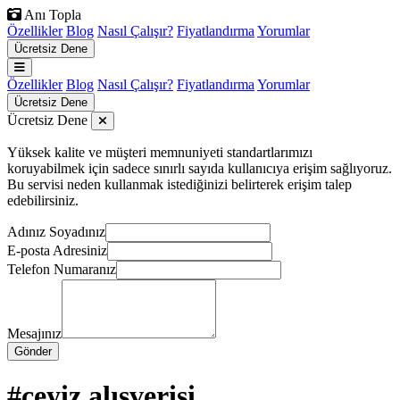
Anı Topla
Özellikler
Blog
Nasıl Çalışır?
Fiyatlandırma
Yorumlar
Ücretsiz Dene
Özellikler
Blog
Nasıl Çalışır?
Fiyatlandırma
Yorumlar
Ücretsiz Dene
Ücretsiz Dene
Yüksek kalite ve müşteri memnuniyeti standartlarımızı
koruyabilmek için sadece sınırlı sayıda kullanıcıya erişim sağlıyoruz.
Bu servisi neden kullanmak istediğinizi belirterek erişim talep
edebilirsiniz.
Adınız Soyadınız
E-posta Adresiniz
Telefon Numaranız
Mesajınız
Gönder
#çeyiz alışverişi